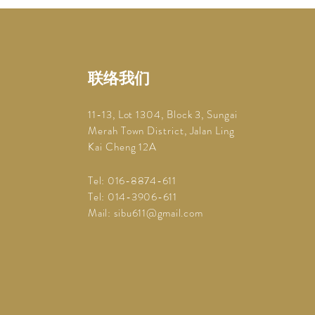
​联络我们
11-13, Lot 1304, Block 3, Sungai
Merah Town District, Jalan Ling
Kai Cheng 12A
Tel: 016-8874-611
Tel: 014-3906-611
Mail: sibu611@gmail.com