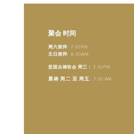
聚会 时间
周六崇拜:
7:30P
M
主日崇拜:
8:30A
M
坚固台祷告会 周三：
7:30PM
晨祷 周二 至 周五
:
7:30 A
M