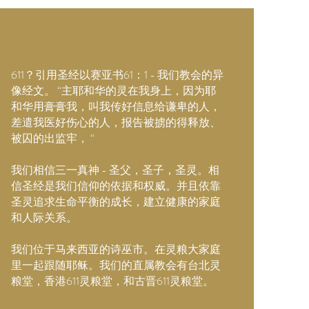
611？引用圣经以赛亚书61：1 - 我们教会的异
像经文。 “主耶和华的灵在我身上，因为耶
和华用膏膏我，叫我传好信息给谦卑的人，
差遣我医好伤心的人，报告被掳的得释放、
被囚的出监牢， “
我们相信三一真神 - 圣父，圣子，圣灵。相
信圣经是我们信仰的依据和权威。并且依靠
圣灵追求生命平衡的成长，建立健康的家庭
和人际关系。
我们位于马来西亚的诗巫市。在灵粮大家庭
里一起跟随耶稣。我们的直属教会有台北灵
粮堂，香港611灵粮堂，和古晋611灵粮堂。